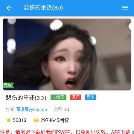
dehaze
悲伤的重逢(3D)
完结
悲伤的重逢(3D)
3D漫画
死奸
死体
作者:
歪漫屋yym5.top
类型:
3D
star
50813
remove_red_eye
2974645阅读
注意：请务必下载好我们的APP，以免网址失效。APP下载