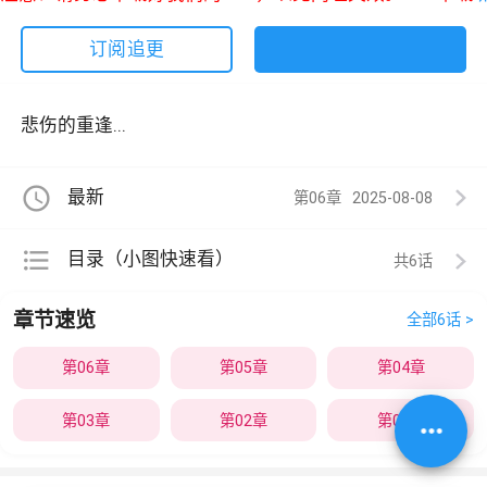
订阅追更
悲伤的重逢...
access_time
最新
第06章
2025-08-08
format_list_bulleted
目录（小图快速看）
共6
章节速览
全部6话 >
第06章
第05章
第04章
第03章
第02章
第01章
more_horiz