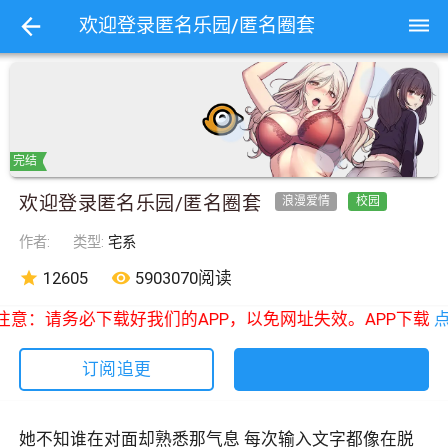
dehaze
欢迎登录匿名乐园/匿名圈套
完结
欢迎登录匿名乐园/匿名圈套
浪漫爱情
校园
作者:
类型:
宅系
star
12605
remove_red_eye
5903070阅读
注意：请务必下载好我们的APP，以免网址失效。APP下载
点
订阅追更
她不知谁在对面却熟悉那气息 每次输入文字都像在脱