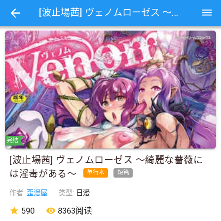
dehaze
[波止場茜] ヴェノムローゼス 〜綺麗な薔薇には淫毒がある〜
完结
[波止場茜] ヴェノムローゼス 〜綺麗な薔薇に
は淫毒がある〜
单行本
短篇
作者:
歪漫屋
类型:
日漫
star
590
remove_red_eye
8363阅读