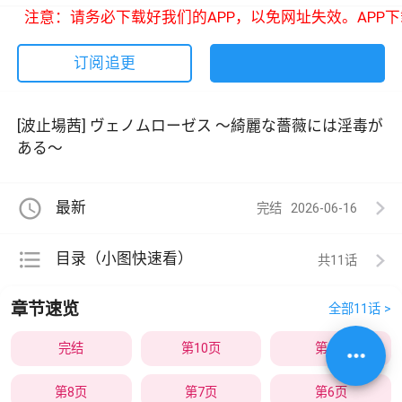
注意：请务必下载好我们的APP，以免网址失效。APP下
订阅追更
[波止場茜] ヴェノムローゼス 〜綺麗な薔薇には淫毒が
ある〜
access_time
最新
完结
2026-06-16
format_list_bulleted
目录（小图快速看）
共11
章节速览
全部11话 >
完结
第10页
第9页
more_horiz
第8页
第7页
第6页